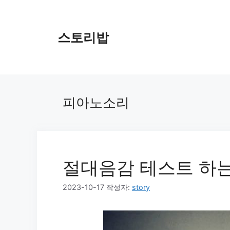
컨
텐
츠
스토리밥
로
건
너
뛰
기
피아노소리
절대음감 테스트 하는
2023-10-17
작성자:
story