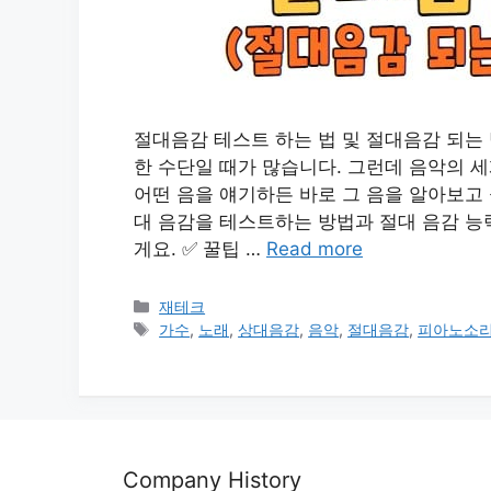
절대음감 테스트 하는 법 및 절대음감 되는
한 수단일 때가 많습니다. 그런데 음악의 
어떤 음을 얘기하든 바로 그 음을 알아보고 
대 음감을 테스트하는 방법과 절대 음감 능
게요. ✅ 꿀팁 …
Read more
카
재테크
테
태
가수
,
노래
,
상대음감
,
음악
,
절대음감
,
피아노소
고
그
리
Company History