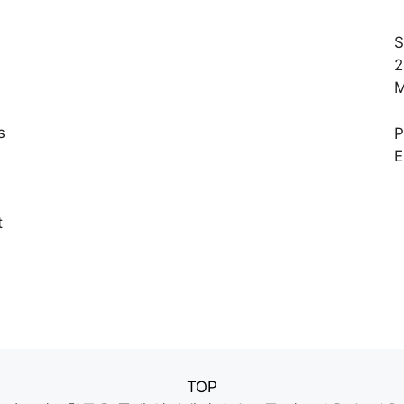
S
2
M
s
E
,
t
TOP