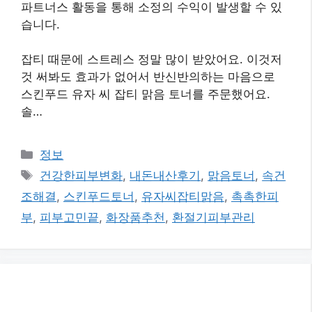
파트너스 활동을 통해 소정의 수익이 발생할 수 있
습니다.
잡티 때문에 스트레스 정말 많이 받았어요. 이것저
것 써봐도 효과가 없어서 반신반의하는 마음으로
스킨푸드 유자 씨 잡티 맑음 토너를 주문했어요.
솔…
카
정보
테
태
건강한피부변화
,
내돈내산후기
,
맑음토너
,
속건
고
그
조해결
,
스킨푸드토너
,
유자씨잡티맑음
,
촉촉한피
리
부
,
피부고민끝
,
화장품추천
,
환절기피부관리