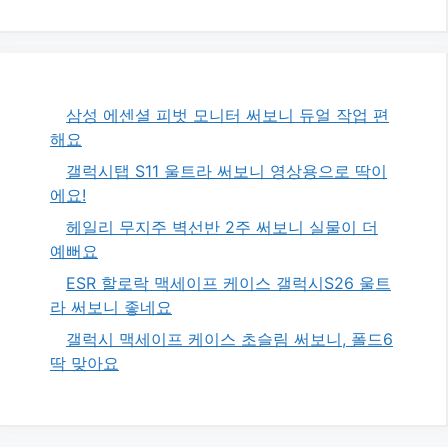
삼성 에센셜 피벗 모니터 써보니 듀얼 작업 편
해요
갤럭시탭 S11 울트라 써보니 영상용으로 딱이
에요!
헤일리 무지주 벽선반 2주 써보니 실물이 더
예뻐요
ESR 할로락 맥세이프 케이스 갤럭시S26 울트
라 써보니 좋네요
갤럭시 맥세이프 케이스 초슬림 써보니, 폴드6
딱 맞아요