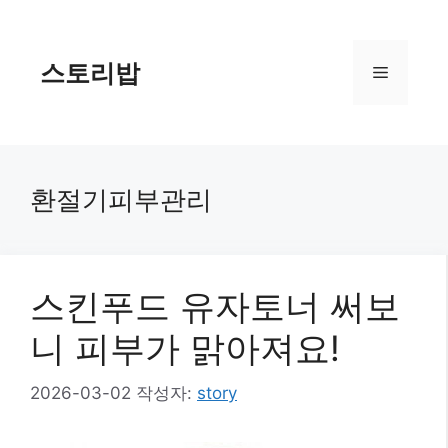
컨
텐
츠
스토리밥
메
로
건
너
뉴
뛰
기
환절기피부관리
스킨푸드 유자토너 써보
니 피부가 맑아져요!
2026-03-02
작성자:
story