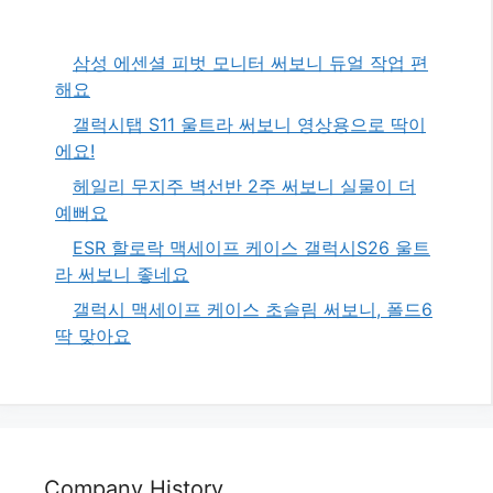
삼성 에센셜 피벗 모니터 써보니 듀얼 작업 편
해요
갤럭시탭 S11 울트라 써보니 영상용으로 딱이
에요!
헤일리 무지주 벽선반 2주 써보니 실물이 더
예뻐요
ESR 할로락 맥세이프 케이스 갤럭시S26 울트
라 써보니 좋네요
갤럭시 맥세이프 케이스 초슬림 써보니, 폴드6
딱 맞아요
Company History