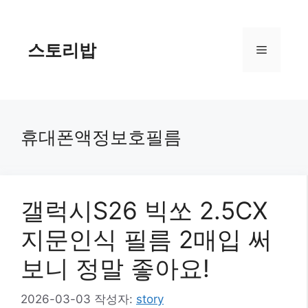
컨
텐
츠
스토리밥
메
로
건
너
뉴
뛰
기
휴대폰액정보호필름
갤럭시S26 빅쏘 2.5CX
지문인식 필름 2매입 써
보니 정말 좋아요!
2026-03-03
작성자:
story