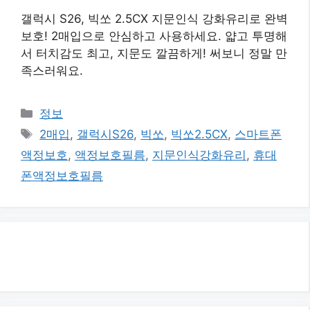
갤럭시 S26, 빅쏘 2.5CX 지문인식 강화유리로 완벽
보호! 2매입으로 안심하고 사용하세요. 얇고 투명해
서 터치감도 최고, 지문도 깔끔하게! 써보니 정말 만
족스러워요.
카
정보
테
태
2매입
,
갤럭시S26
,
빅쏘
,
빅쏘2.5CX
,
스마트폰
고
그
액정보호
,
액정보호필름
,
지문인식강화유리
,
휴대
리
폰액정보호필름