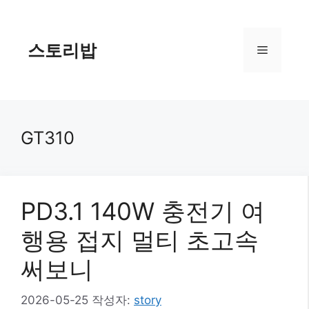
컨
텐
츠
스토리밥
메
로
건
너
뉴
뛰
기
GT310
PD3.1 140W 충전기 여
행용 접지 멀티 초고속
써보니
2026-05-25
작성자:
story