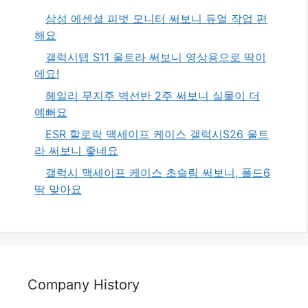
삼성 에센셜 피벗 모니터 써보니 듀얼 작업 편
해요
갤럭시탭 S11 울트라 써보니 영상용으로 딱이
에요!
헤일리 무지주 벽선반 2주 써보니 실물이 더
예뻐요
ESR 할로락 맥세이프 케이스 갤럭시S26 울트
라 써보니 좋네요
갤럭시 맥세이프 케이스 초슬림 써보니, 폴드6
딱 맞아요
Company History