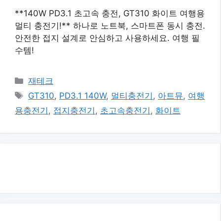
**140W PD3.1 초고속 충전, GT310 화이트 여행용
멀티 충전기!** 하나로 노트북, 스마트폰 동시 충전.
안전한 접지 설계로 안심하고 사용하세요. 여행 필
수템!
카
재테크
테
태
GT310
,
PD3.1 140W
,
멀티충전기
,
아트뮤
,
여행
고
그
용충전기
,
접지충전기
,
초고속충전기
,
화이트
리