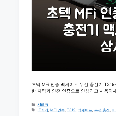
초텍 MFi 인증 맥세이프 무선 충전기 T3
한 자력과 안전 인증으로 안심하고 사용하세
카
재테크
테
태
IT기기
,
MFi 인증
,
T319
,
맥세이프
,
무선 충전
,
애
고
그