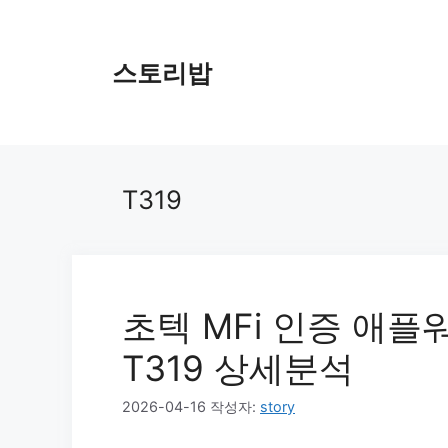
컨
텐
츠
스토리밥
로
건
너
뛰
기
T319
초텍 MFi 인증 애
T319 상세분석
2026-04-16
작성자:
story