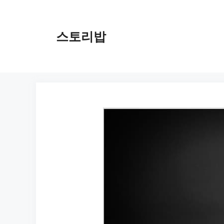
컨
텐
츠
스토리밥
로
건
너
뛰
기