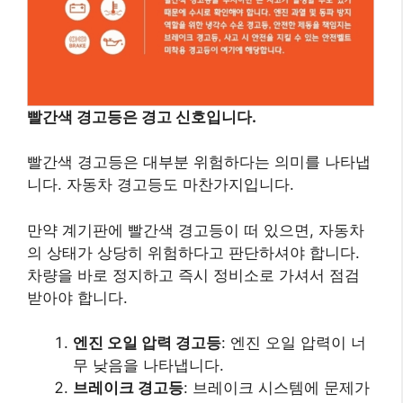
빨간색 경고등은 경고 신호입니다.
빨간색 경고등은 대부분 위험하다는 의미를 나타냅
니다. 자동차 경고등도 마찬가지입니다.
만약 계기판에 빨간색 경고등이 떠 있으면, 자동차
의 상태가 상당히 위험하다고 판단하셔야 합니다.
차량을 바로 정지하고 즉시 정비소로 가셔서 점검
받아야 합니다.
엔진 오일 압력 경고등
: 엔진 오일 압력이 너
무 낮음을 나타냅니다.
브레이크 경고등
: 브레이크 시스템에 문제가