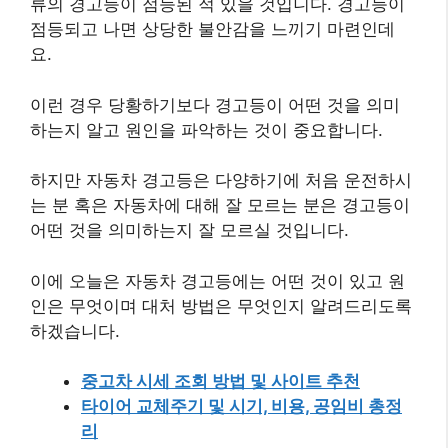
류의 경고등이 점등된 적 있을 것입니다. 경고등이
점등되고 나면 상당한 불안감을 느끼기 마련인데
요.
이런 경우 당황하기보다 경고등이 어떤 것을 의미
하는지 알고 원인을 파악하는 것이 중요합니다.
하지만 자동차 경고등은 다양하기에 처음 운전하시
는 분 혹은 자동차에 대해 잘 모르는 분은 경고등이
어떤 것을 의미하는지 잘 모르실 것입니다.
이에 오늘은 자동차 경고등에는 어떤 것이 있고 원
인은 무엇이며 대처 방법은 무엇인지 알려드리도록
하겠습니다.
중고차 시세 조회 방법 및 사이트 추천
타이어 교체주기 및 시기, 비용, 공임비 총정
리