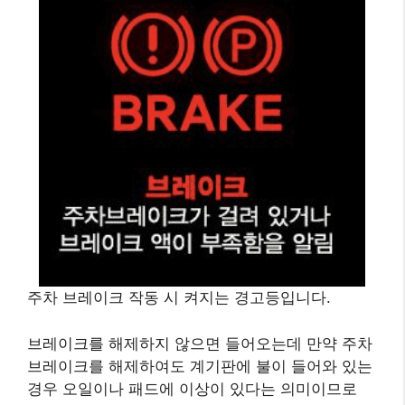
주차 브레이크 작동 시 켜지는 경고등입니다.
브레이크를 해제하지 않으면 들어오는데 만약 주차
브레이크를 해제하여도 계기판에 불이 들어와 있는
경우 오일이나 패드에 이상이 있다는 의미이므로