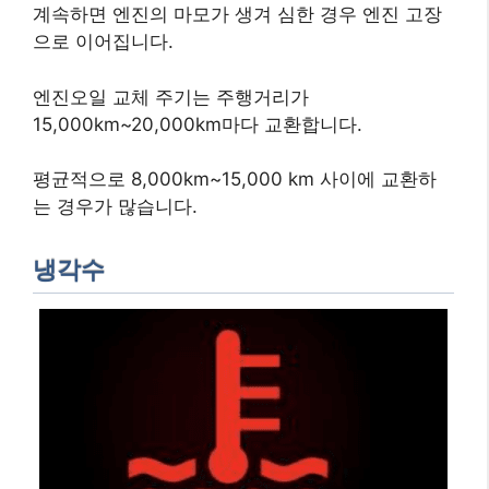
계속하면 엔진의 마모가 생겨 심한 경우 엔진 고장
으로 이어집니다.
엔진오일 교체 주기는 주행거리가
15,000km~20,000km마다 교환합니다.
평균적으로 8,000km~15,000 km 사이에 교환하
는 경우가 많습니다.
냉각수