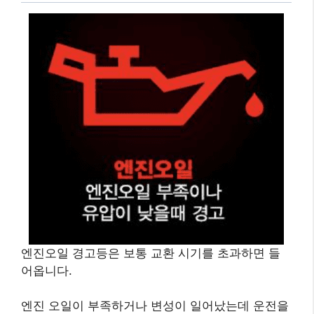
엔진오일 경고등은 보통 교환 시기를 초과하면 들
어옵니다.
엔진 오일이 부족하거나 변성이 일어났는데 운전을