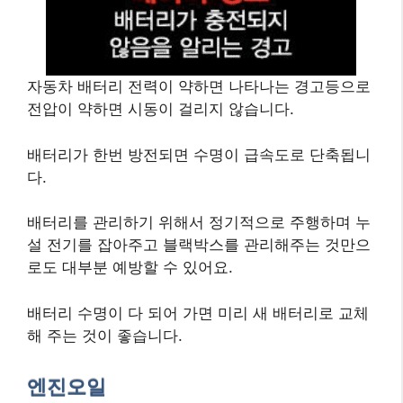
자동차 배터리 전력이 약하면 나타나는 경고등으로
전압이 약하면 시동이 걸리지 않습니다.
배터리가 한번 방전되면 수명이 급속도로 단축됩니
다.
배터리를 관리하기 위해서 정기적으로 주행하며 누
설 전기를 잡아주고 블랙박스를 관리해주는 것만으
로도 대부분 예방할 수 있어요.
배터리 수명이 다 되어 가면 미리 새 배터리로 교체
해 주는 것이 좋습니다.
엔진오일