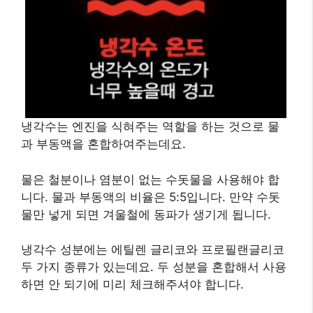
냉각수는 엔진을 식혀주는 역할을 하는 것으로 물
과 부동액을 혼합하여주는데요.
물은 철분이나 염분이 없는 수돗물을 사용해야 합
니다. 물과 부동액의 비율은 5:5입니다. 만약 수돗
물만 넣게 되면 겨울철에 동파가 생기게 됩니다.
냉각수 성분에는 에틸렌 글리코와 프로필랜글리코
두 가지 종류가 있는데요. 두 성분을 혼합해서 사용
하면 안 되기에 미리 체크해주셔야 합니다.