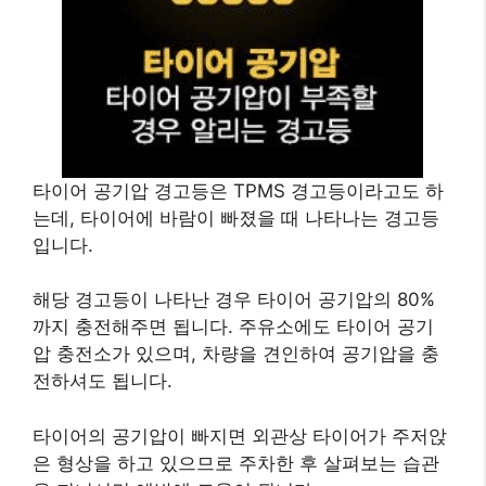
타이어 공기압 경고등은 TPMS 경고등이라고도 하
는데, 타이어에 바람이 빠졌을 때 나타나는 경고등
입니다.
해당 경고등이 나타난 경우 타이어 공기압의 80%
까지 충전해주면 됩니다. 주유소에도 타이어 공기
압 충전소가 있으며, 차량을 견인하여 공기압을 충
전하셔도 됩니다.
타이어의 공기압이 빠지면 외관상 타이어가 주저앉
은 형상을 하고 있으므로 주차한 후 살펴보는 습관