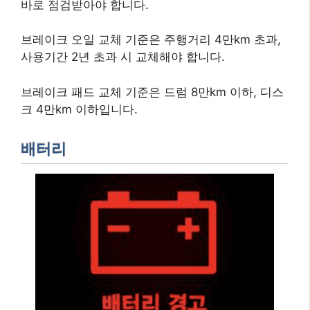
바로 점검받아야 합니다.
브레이크 오일 교체 기준은 주행거리 4만km 초과,
사용기간 2년 초과 시 교체해야 합니다.
브레이크 패드 교체 기준은 드럼 8만km 이하, 디스
크 4만km 이하입니다.
배터리