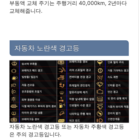
부동액 교체 주기는 주행거리 40,000km, 2년마다
교체해줍니다.
자동차 노란색 경고등
자동차 노란색 경고등 또는 자동차 주황색 경고등
은 주의 경고등입니다.