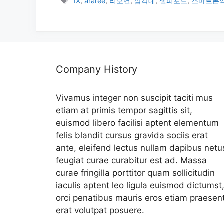
테
태
1X
,
araree
,
리모컨
,
삼각대
,
셀피포드
,
스마트폰
고
그
리
Company History
Vivamus integer non suscipit taciti mus
etiam at primis tempor sagittis sit,
euismod libero facilisi aptent elementum
felis blandit cursus gravida sociis erat
ante, eleifend lectus nullam dapibus netu
feugiat curae curabitur est ad. Massa
curae fringilla porttitor quam sollicitudin
iaculis aptent leo ligula euismod dictumst
orci penatibus mauris eros etiam praesen
erat volutpat posuere.