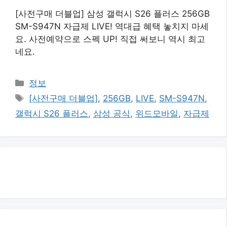
[사전구매 더블업] 삼성 갤럭시 S26 플러스 256GB
SM-S947N 자급제 LIVE! 역대급 혜택 놓치지 마세
요. 사전예약으로 스펙 UP! 직접 써보니 역시 최고
네요.
카
정보
테
태
[사전구매 더블업]
,
256GB
,
LIVE
,
SM-S947N
,
고
그
갤럭시 S26 플러스
,
삼성 공식
,
위드모바일
,
자급제
리