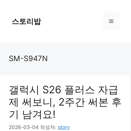
컨
텐
츠
스토리밥
메
로
건
너
뉴
뛰
기
SM-S947N
갤럭시 S26 플러스 자급
제 써보니, 2주간 써본 후
기 남겨요!
2026-03-04
작성자:
story