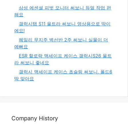
삼성 에센셜 피벗 모니터 써보니 듀얼 작업 편
해요
갤럭시탭 S11 울트라 써보니 영상용으로 딱이
에요!
헤일리 무지주 벽선반 2주 써보니 실물이 더
예뻐요
ESR 할로락 맥세이프 케이스 갤럭시S26 울트
라 써보니 좋네요
갤럭시 맥세이프 케이스 초슬림 써보니, 폴드6
딱 맞아요
Company History