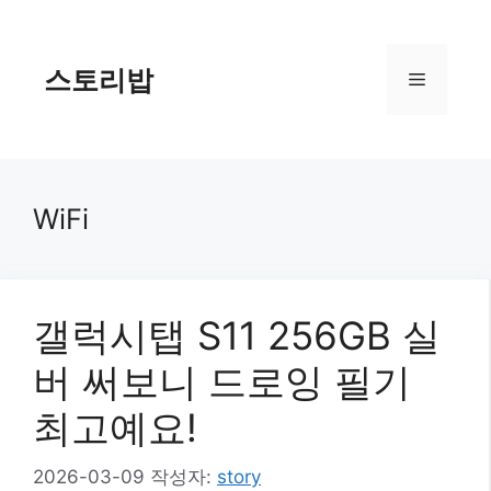
컨
텐
츠
스토리밥
메
로
건
너
뉴
뛰
기
WiFi
갤럭시탭 S11 256GB 실
버 써보니 드로잉 필기
최고예요!
2026-03-09
작성자:
story