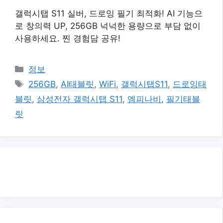
갤럭시탭 S11 실버, 드로잉 필기 최적화! AI 기능으
로 창의력 UP, 256GB 넉넉한 용량으로 부담 없이
사용하세요. 찐 경험담 공유!
카
정보
테
태
256GB
,
AI태블릿
,
WiFi
,
갤럭시탭S11
,
드로잉태
고
그
블릿
,
삼성전자 갤럭시탭 S11
,
엠피나비
,
필기태블
리
릿