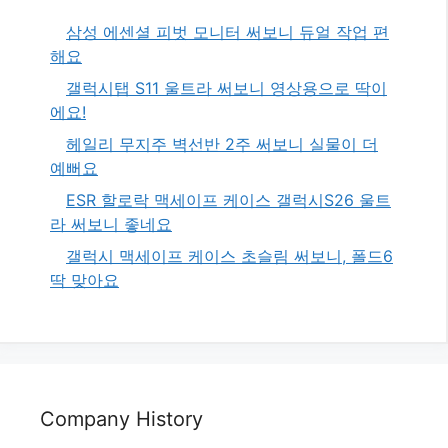
삼성 에센셜 피벗 모니터 써보니 듀얼 작업 편
해요
갤럭시탭 S11 울트라 써보니 영상용으로 딱이
에요!
헤일리 무지주 벽선반 2주 써보니 실물이 더
예뻐요
ESR 할로락 맥세이프 케이스 갤럭시S26 울트
라 써보니 좋네요
갤럭시 맥세이프 케이스 초슬림 써보니, 폴드6
딱 맞아요
Company History